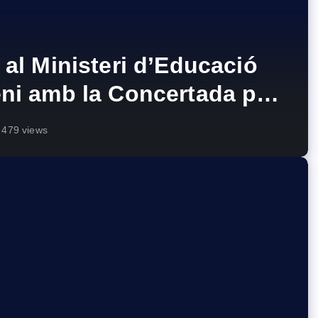
al Ministeri d’Educació
ni amb la Concertada per
 públic
479 views