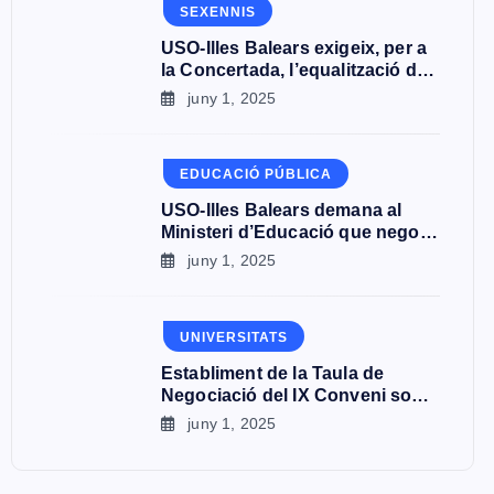
SEXENNIS
USO-Illes Balears exigeix, per a
la Concertada, l’equalització del
període de sis anys i la millora
juny 1, 2025
de les condicions dels
professors de Formació
Professional
EDUCACIÓ PÚBLICA
USO-Illes Balears demana al
Ministeri d’Educació que negociï
un nou conveni amb la
juny 1, 2025
Concertada per a la plena
igualtat amb el públic
UNIVERSITATS
Establiment de la Taula de
Negociació del IX Conveni sobre
Universitats Privades, Centres
juny 1, 2025
Universitaris Privats i Centres
de Formació Postgrau