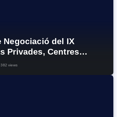
e Negociació del IX
s Privades, Centres
ntres de Formació
382 views