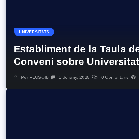
UNIVERSITATS
Establiment de la Taula d
Conveni sobre Universitat
Universitaris Privats i Ce
Per
FEUSOIB
1 de juny, 2025
0 Comentaris
Postgrau