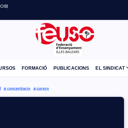
SOIB
Página de FEUSO IB
URSOS
FORMACIÓ
PUBLICACIONS
EL SINDICAT
d
concentracio
cursos