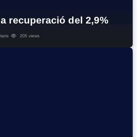
la recuperació del 2,9%
aris
205 views