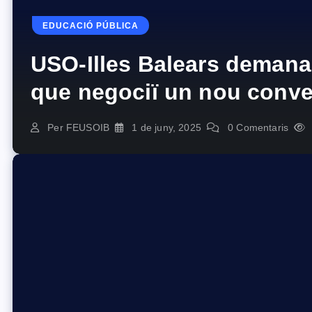
EDUCACIÓ PÚBLICA
USO-Illes Balears demana 
que negociï un nou conve
a la plena igualtat amb el
Per
FEUSOIB
1 de juny, 2025
0 Comentaris