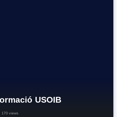
 formació USOIB
170 views